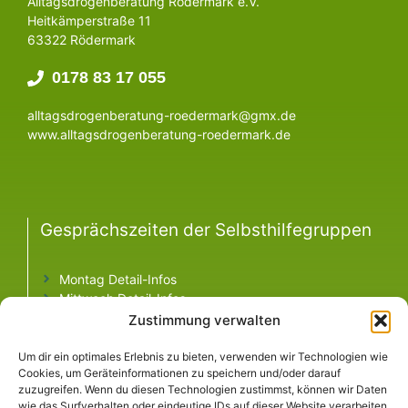
Alltagsdrogenberatung Rödermark e.V.
Heitkämperstraße 11
63322 Rödermark
0178 83 17 055
alltagsdrogenberatung-roedermark@gmx.de
www.alltagsdrogenberatung-roedermark.de
Gesprächszeiten der Selbsthilfegruppen
Montag Detail-Infos
Mittwoch Detail-Infos
Freitag Detail-Infos
Zustimmung verwalten
Um dir ein optimales Erlebnis zu bieten, verwenden wir Technologien wie
Cookies, um Geräteinformationen zu speichern und/oder darauf
zuzugreifen. Wenn du diesen Technologien zustimmst, können wir Daten
Informationen
wie das Surfverhalten oder eindeutige IDs auf dieser Website verarbeiten.